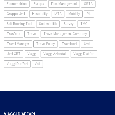
Econometrica
Europa
Fleet Management
GBTA
Gruppo Uvet
Hospitality
IATA
Mobility
PIL
Self Booking Tool
Sostenibilità
Survey
TMC
Trasferte
Travel
Travel Management Company
Travel Manager
Travel Policy
Travelport
Uvet
Uvet GBT
Viaggi
Viaggi Aziendali
Viaggi D'affari
Viaggi D'affari
Voli
VIAGGI D’AFFARI