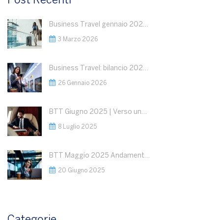
Post Recenti
Business Travel gennaio 2026: dati in crescita
3 Marzo 2026
Business Travel: bilancio 2025 e outlook 2026
26 Gennaio 2026
BTT Giugno 2025 | Verso una Nuova Fase del Business Travel: Segnali Positivi, ma la Geopolitica Detterà le Regole del Gioco
8 Luglio 2025
BTT Maggio 2025 Andamento del Business Travel : Razionalizzazione della spesa a fronte di volumi stabili
20 Giugno 2025
Categorie