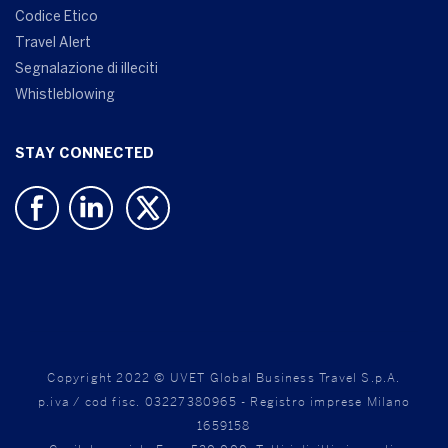
Codice Etico
Travel Alert
Segnalazione di illeciti
Whistleblowing
STAY CONNECTED
Copyright 2022 © UVET Global Business Travel S.p.A.
p.iva / cod fisc. 03227380965 - Registro imprese Milano
1659158