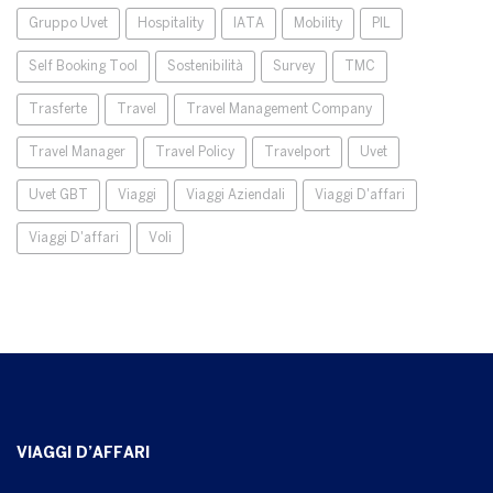
Gruppo Uvet
Hospitality
IATA
Mobility
PIL
Self Booking Tool
Sostenibilità
Survey
TMC
Trasferte
Travel
Travel Management Company
Travel Manager
Travel Policy
Travelport
Uvet
Uvet GBT
Viaggi
Viaggi Aziendali
Viaggi D'affari
Viaggi D'affari
Voli
VIAGGI D’AFFARI