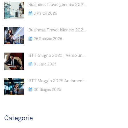
Business Travel gennaio 2026: dati in crescita
3 Marzo 2026
Business Travel: bilancio 2025 e outlook 2026
26 Gennaio 2026
BTT Giugno 2025 | Verso una Nuova Fase del Business Travel: Segnali Positivi, ma la Geopolitica Detterà le Regole del Gioco
8 Luglio 2025
BTT Maggio 2025 Andamento del Business Travel : Razionalizzazione della spesa a fronte di volumi stabili
20 Giugno 2025
Categorie