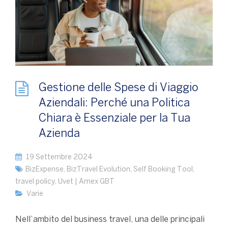
Gestione delle Spese di Viaggio
Aziendali: Perché una Politica
Chiara è Essenziale per la Tua
Azienda
19 Settembre 2024
BizExpense
,
BizTravel Evolution
,
Self Booking Tool
,
travel policy
,
Uvet | Amex GBT
Varie
Nell’ambito del business travel, una delle principali