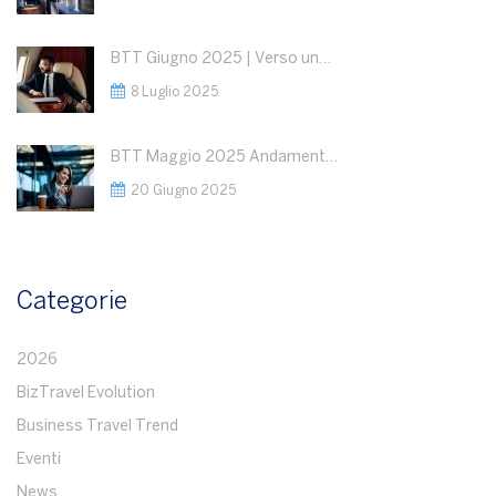
BTT Giugno 2025 | Verso una Nuova Fase del Business Travel: Segnali Positivi, ma la Geopolitica Detterà le Regole del Gioco
8 Luglio 2025
BTT Maggio 2025 Andamento del Business Travel : Razionalizzazione della spesa a fronte di volumi stabili
20 Giugno 2025
Categorie
2026
BizTravel Evolution
Business Travel Trend
Eventi
News