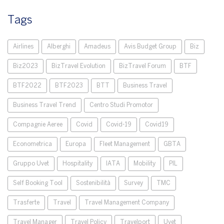
Tags
Airlines
Alberghi
Amadeus
Avis Budget Group
Biz
Biz2023
BizTravel Evolution
BizTravel Forum
BTF
BTF2022
BTF2023
BTT
Business Travel
Business Travel Trend
Centro Studi Promotor
Compagnie Aeree
Covid
Covid-19
Covid19
Econometrica
Europa
Fleet Management
GBTA
Gruppo Uvet
Hospitality
IATA
Mobility
PIL
Self Booking Tool
Sostenibilità
Survey
TMC
Trasferte
Travel
Travel Management Company
Travel Manager
Travel Policy
Travelport
Uvet