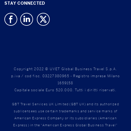
STAY CONNECTED
Copyright 2022 © UVET Global Business Travel S.p.A.
p.iva / cod fisc. 03227380965 - Registro imprese Milano
1659158
Capitale sociale Euro 520.000. Tutti i diritti riservati.
GBT Travel Services UK Limited (GBT UK) and its authorized
sublicensees use certain trademarks and service marks of
American Express Company or its subsidiaries (American
Express) in the “American Express Global Business Travel”