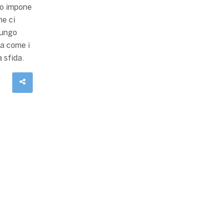
co impone
he ci
lungo
ra come i
 sfida.