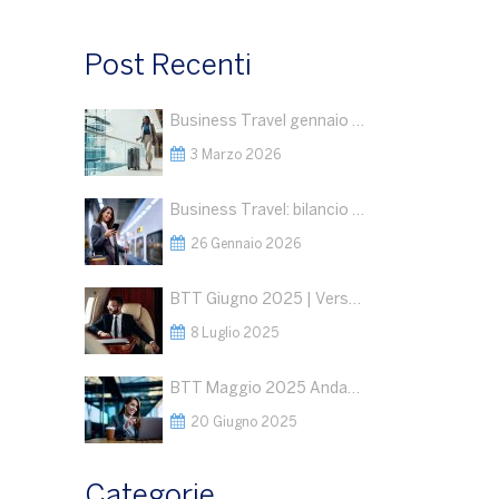
Post Recenti
Business Travel gennaio 2026: dati in crescita
3 Marzo 2026
Business Travel: bilancio 2025 e outlook 2026
26 Gennaio 2026
BTT Giugno 2025 | Verso una Nuova Fase del Business Travel: Segnali Positivi, ma la Geopolitica Detterà le Regole del Gioco
8 Luglio 2025
BTT Maggio 2025 Andamento del Business Travel : Razionalizzazione della spesa a fronte di volumi stabili
20 Giugno 2025
Categorie