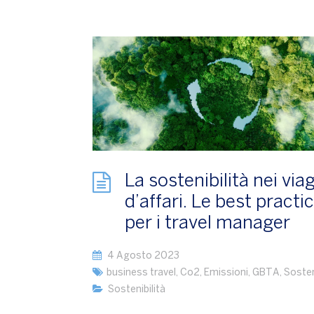
La sostenibilità nei via
d’affari. Le best practi
per i travel manager
4 Agosto 2023
business travel
,
Co2
,
Emissioni
,
GBTA
,
Sosten
Sostenibilità