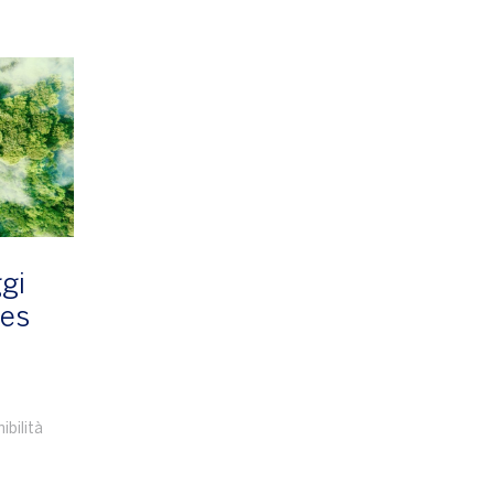
ggi
ces
ibilità