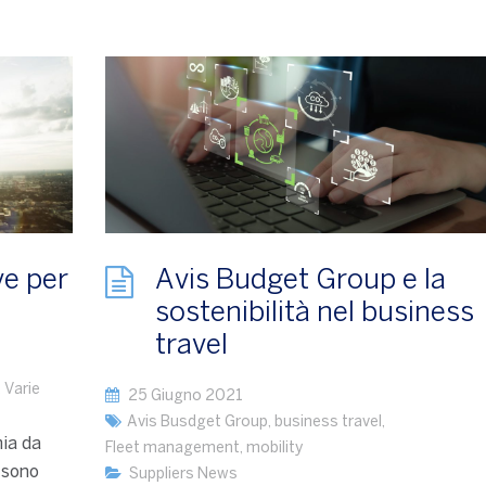
ve per
Avis Budget Group e la
sostenibilità nel business
travel
,
Varie
25 Giugno 2021
Avis Busdget Group
,
business travel
,
mia da
Fleet management
,
mobility
 sono
Suppliers News