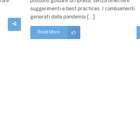
 fare
possono guidare la ripresa, senza omettere
suggerimenti e best practices. I cambiamenti
generati dalla pandemia […]
Read More