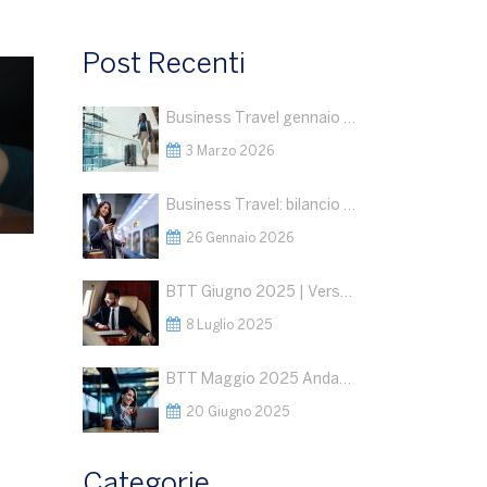
Post Recenti
Business Travel gennaio 2026: dati in crescita
3 Marzo 2026
Business Travel: bilancio 2025 e outlook 2026
26 Gennaio 2026
BTT Giugno 2025 | Verso una Nuova Fase del Business Travel: Segnali Positivi, ma la Geopolitica Detterà le Regole del Gioco
8 Luglio 2025
BTT Maggio 2025 Andamento del Business Travel : Razionalizzazione della spesa a fronte di volumi stabili
20 Giugno 2025
Categorie