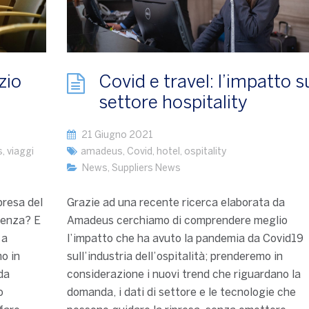
zio
Covid e travel: l’impatto s
settore hospitality
21 Giugno 2021
s
,
viaggi
amadeus
,
Covid
,
hotel
,
ospitality
News
,
Suppliers News
presa del
Grazie ad una recente ricerca elaborata da
tenza? E
Amadeus cerchiamo di comprendere meglio
 a
l’impatto che ha avuto la pandemia da Covid19
o in
sull’industria dell’ospitalità; prenderemo in
da
considerazione i nuovi trend che riguardano la
o
domanda, i dati di settore e le tecnologie che