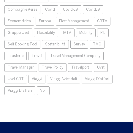
Compagnie Aeree
Covid
Covid-19
Covid19
Econometrica
Europa
Fleet Management
GBTA
Gruppo Uvet
Hospitality
IATA
Mobility
PIL
Self Booking Tool
Sostenibilità
Survey
TMC
Trasferte
Travel
Travel Management Company
Travel Manager
Travel Policy
Travelport
Uvet
Uvet GBT
Viaggi
Viaggi Aziendali
Viaggi D'affari
Viaggi D'affari
Voli