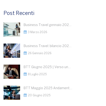
Post Recenti
Business Travel gennaio 2026: dati in crescita
3 Marzo 2026
Business Travel: bilancio 2025 e outlook 2026
26 Gennaio 2026
BTT Giugno 2025 | Verso una Nuova Fase del Business Travel: Segnali Positivi, ma la Geopolitica Detterà le Regole del Gioco
8 Luglio 2025
BTT Maggio 2025 Andamento del Business Travel : Razionalizzazione della spesa a fronte di volumi stabili
20 Giugno 2025