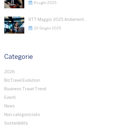
8 Luglio 2025
BTT Maggio 2025 Andamento del Business Travel : Razionalizzazione della spesa a fronte di volumi stabili
20 Giugno 2025
Categorie
2026
BizTravel Evolution
Business Travel Trend
Eventi
News
Non categorizzato
Sostenibilità