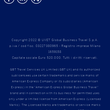
Copyright 2022 © UVET Global Business Travel S.p.A.
p.iva / cod fisc. 03227380965 - Registro imprese Milano
1659158
Capitale sociale Euro 520.000. Tutti i diritti riservati.
GBT Travel Services UK Limited (GBT UK) and its authorized
sublicensees use certain trademarks and service marks of
American Express Company or its subsidiaries (American
Express) in the “American Express Global Business Travel”
brand and in connection with its business for permitted uses
only under a limited license from American Express (Licensed
Marks). The Licensed Marks are trademarks or service marks