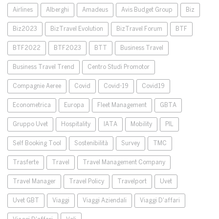
Airlines
Alberghi
Amadeus
Avis Budget Group
Biz
Biz2023
BizTravel Evolution
BizTravel Forum
BTF
BTF2022
BTF2023
BTT
Business Travel
Business Travel Trend
Centro Studi Promotor
Compagnie Aeree
Covid
Covid-19
Covid19
Econometrica
Europa
Fleet Management
GBTA
Gruppo Uvet
Hospitality
IATA
Mobility
PIL
Self Booking Tool
Sostenibilità
Survey
TMC
Trasferte
Travel
Travel Management Company
Travel Manager
Travel Policy
Travelport
Uvet
Uvet GBT
Viaggi
Viaggi Aziendali
Viaggi D'affari