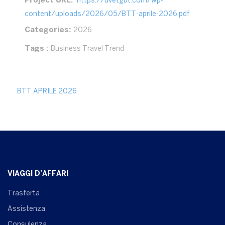
Project URL:
https://uvetgbt.com/wp-
content/uploads/2026/05/BTT-aprile-2026.pdf
Categories:
2026
Tags :
Business Travel Trend
BTT APRILE 2026
VIAGGI D’AFFARI
Trasferta
Assistenza
Consulenza